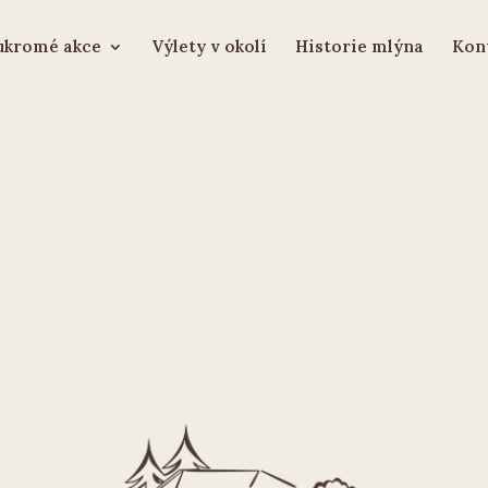
oukromé akce
Výlety v okolí
Historie mlýna
Kon