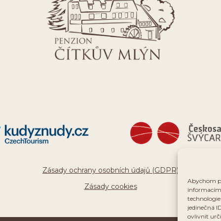
Zásady ochrany osobních údajů (GDPR)
Abychom pos
Zásady cookies
informacím 
technologie
jedinečná I
ovlivnit urč