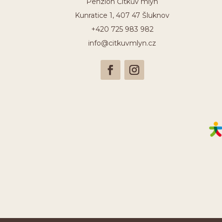
Penzion Čítkův mlýn
Kunratice 1, 407 47 Šluknov
+420 725 983 982
info@citkuvmlyn.cz