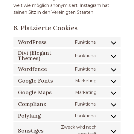
weit wie möglich anonymisiert. Instagram hat
seinen Sitz in den Vereinigten Staaten
6. Platzierte Cookies
WordPress
Funktional
Consent
Divi (Elegant
to
Funktional
Themes)
Consent
service
to
wordpress
Wordfence
Funktional
Consent
service
to
divi-
Google Fonts
Marketing
Consent
service
(elegant-
to
Google Maps
Marketing
wordfence
themes)
Consent
service
to
Complianz
Funktional
google-
Consent
service
fonts
to
Polylang
Funktional
google-
Consent
service
maps
to
Zweck wird noch
complianz
Sonstiges
service
Consent