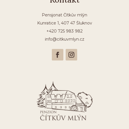
Pensjonat Čítkův mlýn
Kunratice 1, 407 47 Šluknov
+420 725 983 982
info@citkuvmlyn.cz