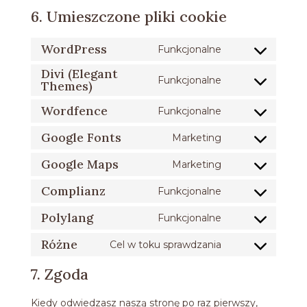
6. Umieszczone pliki cookie
WordPress
Funkcjonalne
Consent
Divi (Elegant
to
Funkcjonalne
Themes)
Consent
service
to
wordpress
Wordfence
Funkcjonalne
Consent
service
to
divi-
Google Fonts
Marketing
Consent
service
(elegant-
to
Google Maps
Marketing
wordfence
themes)
Consent
service
to
Complianz
Funkcjonalne
google-
Consent
service
fonts
to
Polylang
Funkcjonalne
google-
Consent
service
maps
to
Różne
Cel w toku sprawdzania
complianz
Consent
service
to
7. Zgoda
polylang
service
różne
Kiedy odwiedzasz naszą stronę po raz pierwszy,